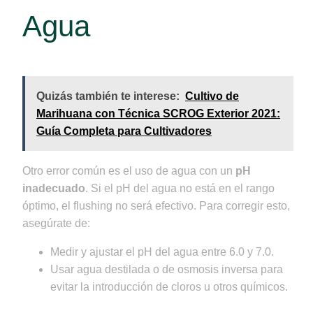
Agua
Quizás también te interese:
Cultivo de
Marihuana con Técnica SCROG Exterior 2021:
Guía Completa para Cultivadores
Otro error común es el uso de agua con un
pH
inadecuado
. Si el pH del agua no está en el rango
óptimo, el flushing no será efectivo. Para corregir esto,
asegúrate de:
Medir y ajustar el pH del agua entre 6.0 y 7.0.
Usar agua destilada o de osmosis inversa para
evitar la introducción de cloros u otros químicos.