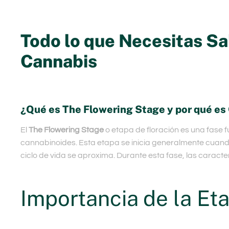
Todo lo que Necesitas Sab
Cannabis
¿Qué es The Flowering Stage y por qué es 
El
The Flowering Stage
o etapa de floración es una fase f
cannabinoides. Esta etapa se inicia generalmente cuando l
ciclo de vida se aproxima. Durante esta fase, las carac
Importancia de la Et