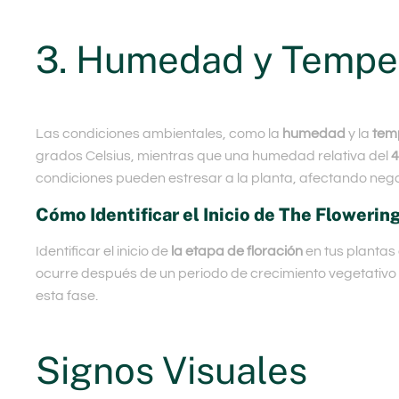
3. Humedad y Tempe
Las condiciones ambientales, como la
humedad
y la
tem
grados Celsius, mientras que una humedad relativa del
condiciones pueden estresar a la planta, afectando nega
Cómo Identificar el Inicio de The Flowerin
Identificar el inicio de
la etapa de floración
en tus plantas
ocurre después de un periodo de crecimiento vegetativo
esta fase.
Signos Visuales