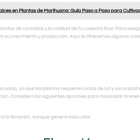
ces en Plantas de Marihuana: Guía Paso a Paso para Cultiva
 plantas de cannabis y la calidad de tu cosecha final. Para as
 en su crecimiento y producción. Aquí te ofrecemos algunos con
ecuada, ya que las plantas requieren ciclos de luz y oscuridad
ación. Considera las siguientes opciones para maximizar la ener
ara la floración, aunque genera más calor.