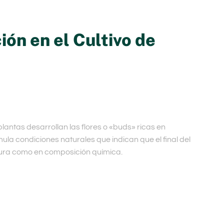
ión en el Cultivo de
lantas desarrollan las flores o «buds» ricas en
ula condiciones naturales que indican que el final del
ctura como en composición química.