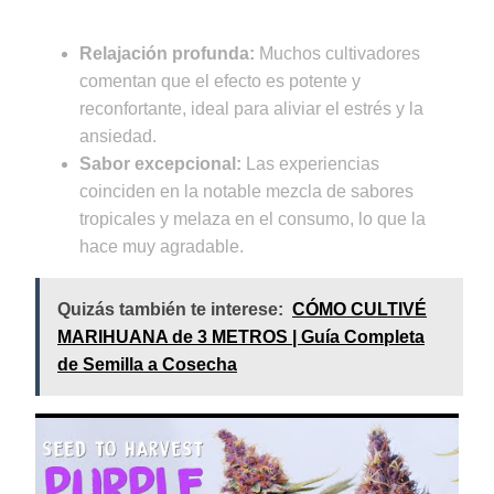
Relajación profunda:
Muchos cultivadores
comentan que el efecto es potente y
reconfortante, ideal para aliviar el estrés y la
ansiedad.
Sabor excepcional:
Las experiencias
coinciden en la notable mezcla de sabores
tropicales y melaza en el consumo, lo que la
hace muy agradable.
Quizás también te interese:
CÓMO CULTIVÉ
MARIHUANA de 3 METROS | Guía Completa
de Semilla a Cosecha