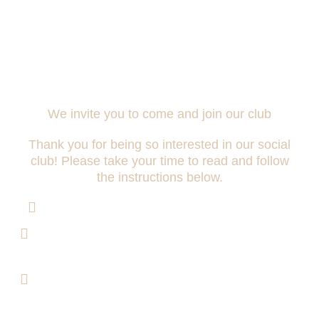
Thanks for Getting in Touch
with Us!
We invite you to come and join our club
Thank you for being so interested in our social
club! Please take your time to read and follow
the instructions below.
Please do not arrive at the club with baggage.
Come to the club and speak to the receptionist
about becoming a member.
Provide your passport, driving license or
national identity card to confirm that you are 18