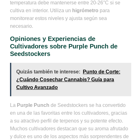
temperatura debe mantenerse entre 20-26°C si se
cultiva en interior. Utiliza un
higrómetro
para
monitorear estos niveles y ajusta según sea
necesario.
Opiniones y Experiencias de
Cultivadores sobre Purple Punch de
Seedstockers
Quizás también te interese:
Punto de Corte:
¿Cuándo Cosechar Cannabis? Guía para
Cultivo Avanzado
La
Purple Punch
de Seedstockers se ha convertido
en una de las favoritas entre los cultivadores, gracias
a su atractivo perfil de terpenos y su potente efecto.
Muchos cultivadores destacan que su aroma afrutado
y dulce es uno de los aspectos más sorprendentes de